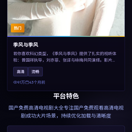
热门
季风与季风
若你喜欢科幻类型，《季风与季风》提供了扎实的视听体
验：曾国祥执导，刘亦菲、张译与咏梅共同演绎。影片
2023年于西班牙上映，内容在有限空间内完成高密度的戏
高清
流畅
剧冲突，关键词包含高清流畅、人物关系与情节反转，适
合检索「2023科幻」「西班牙电影」的用户。
9.1万
43个月前
平台特色
国产免费高清电视剧大全
专注国产免费观看高清电视
剧成功大片场景，持续优化加载与清晰度