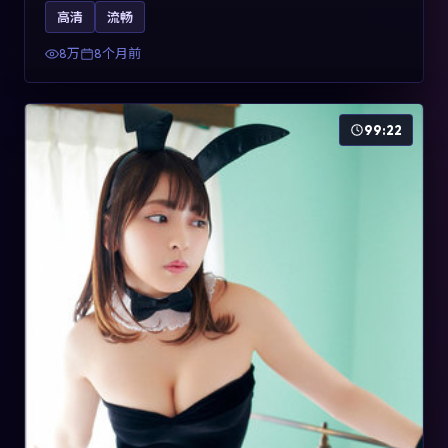
影片2025年于法国上映，内容用喜剧外壳包裹对现实规则
高清
流畅
的温和反讽，关键词包含高清流畅、人物关系与情节反
转，适合检索「2025动漫」「法国电影」的用户。
8万
8个月前
99:22