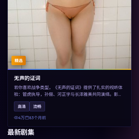
精选
无声的证词
若你喜欢战争类型，《无声的证词》提供了扎实的视听体
验：管虎执导，孙俪、河正宇与长泽雅美共同演绎。影片
2019年于澳大利亚上映，内容在罪案类型框架内探讨制度
高清
流畅
与个体关系，关键词包含高清流畅、人物关系与情节反
转，适合检索「2019战争」「澳大利亚电影」的用户。
4万
83个月前
最新剧集