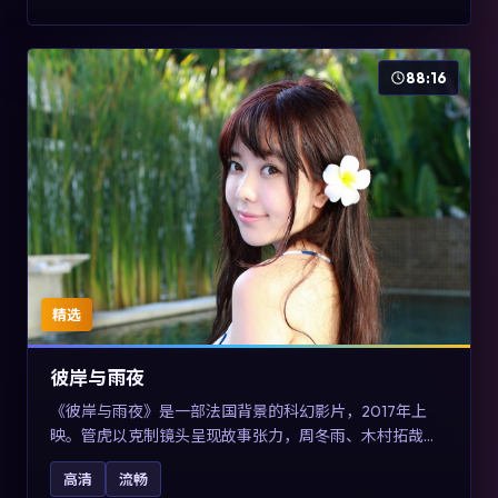
88:16
精选
彼岸与雨夜
《彼岸与雨夜》是一部法国背景的科幻影片，2017年上
映。管虎以克制镜头呈现故事张力，周冬雨、木村拓哉与
张震的对手戏可圈可点。剧情层面在真实历史背景下虚构
高清
流畅
一段跨国追寻之旅，对关注导演风格与演员阵容的观众具