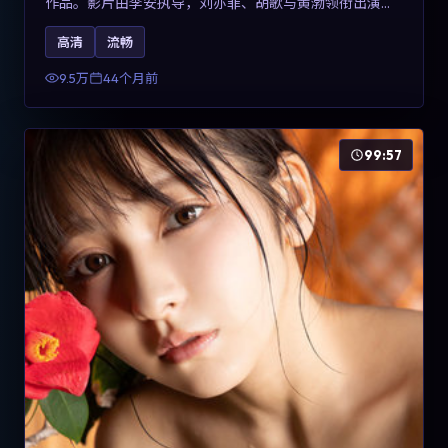
作品。影片由李安执导，刘亦菲、胡歌与黄渤领衔出演。
剧情用喜剧外壳包裹对现实规则的温和反讽，整体完成度
高清
流畅
高，适合希望了解意大利冒险类型创作的观众在线观看。
9.5万
44个月前
99:57