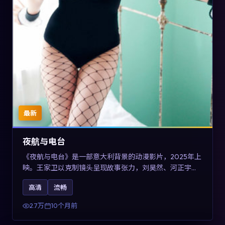
最新
夜航与电台
《夜航与电台》是一部意大利背景的动漫影片，2025年上
映。王家卫以克制镜头呈现故事张力，刘昊然、河正宇与
王景春的对手戏可圈可点。剧情层面以多线叙事拼贴都市
高清
流畅
边缘人的选择与救赎，对关注导演风格与演员阵容的观众
具有检索与收藏价值。
2.7万
10个月前