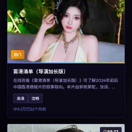
热门
雾港清单（导演加长版）
在线观看《雾港清单（导演加长版）》可了解2024年前后
中国香港悬疑片的叙事取向。本片由郭帆掌舵，张译、王
景春与咏梅主演，情节通过音乐与声音设计强化情绪张
高清
流畅
力，兼具娱乐性与讨论空间，适合作为片单补充与类型对
比参考。
9.2万
22个月前
99:33