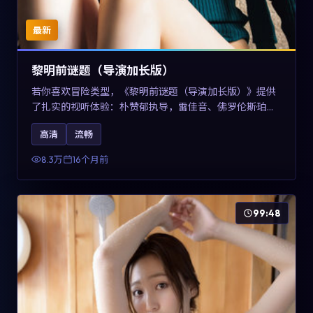
最新
黎明前谜题（导演加长版）
若你喜欢冒险类型，《黎明前谜题（导演加长版）》提供
了扎实的视听体验：朴赞郁执导，雷佳音、佛罗伦斯·珀与
章子怡共同演绎。影片2025年于美国上映，内容在有限空
高清
流畅
间内完成高密度的戏剧冲突，关键词包含高清流畅、人物
关系与情节反转，适合检索「2025冒险」「美国电影」的
8.3万
16个月前
用户。
99:48