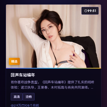
99:51
精选
回声车站编年
若你喜欢战争类型，《回声车站编年》提供了扎实的视听
体验：诺兰执导，王景春、木村拓哉与肖央共同演绎。影
片2017年于澳大利亚上映，内容用喜剧外壳包裹对现实规
高清
流畅
则的温和反讽，关键词包含高清流畅、人物关系与情节反
转，适合检索「2017战争」「澳大利亚电影」的用户。
2.9万
108个月前