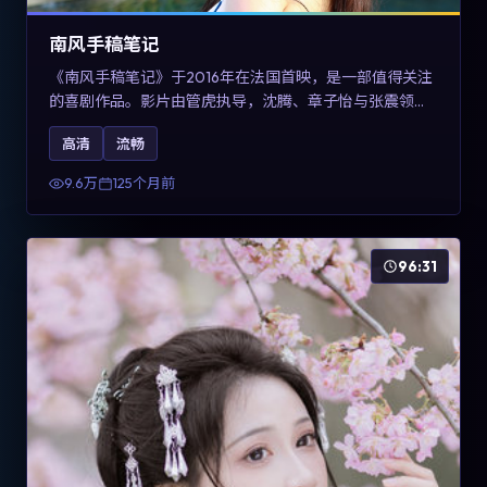
南风手稿笔记
《南风手稿笔记》于2016年在法国首映，是一部值得关注
的喜剧作品。影片由管虎执导，沈腾、章子怡与张震领衔
出演。剧情通过回忆与现实交错呈现记忆的可塑性，整体
高清
流畅
完成度高，适合希望了解法国喜剧类型创作的观众在线观
看。
9.6万
125个月前
96:31