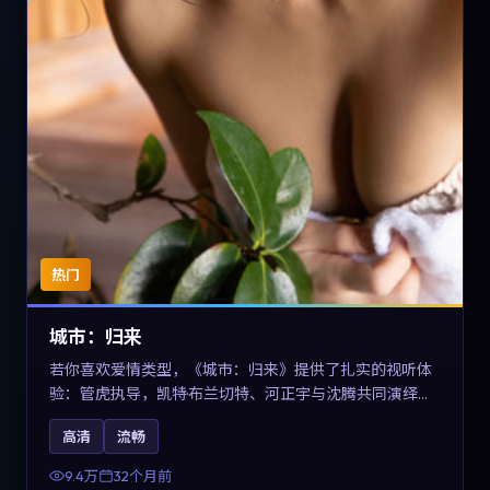
热门
城市：归来
若你喜欢爱情类型，《城市：归来》提供了扎实的视听体
验：管虎执导，凯特·布兰切特、河正宇与沈腾共同演绎。
影片2023年于德国上映，内容在有限空间内完成高密度的
高清
流畅
戏剧冲突，关键词包含高清流畅、人物关系与情节反转，
适合检索「2023爱情」「德国电影」的用户。
9.4万
32个月前