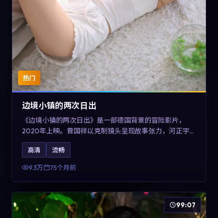
热门
边境小镇的两次日出
《边境小镇的两次日出》是一部德国背景的冒险影片，
2020年上映。曾国祥以克制镜头呈现故事张力，河正宇、
孙俪与任素汐的对手戏可圈可点。剧情层面在战争余波中
高清
流畅
刻画小人物的尊严与信念，对关注导演风格与演员阵容的
观众具有检索与收藏价值。
9.3万
75个月前
99:07