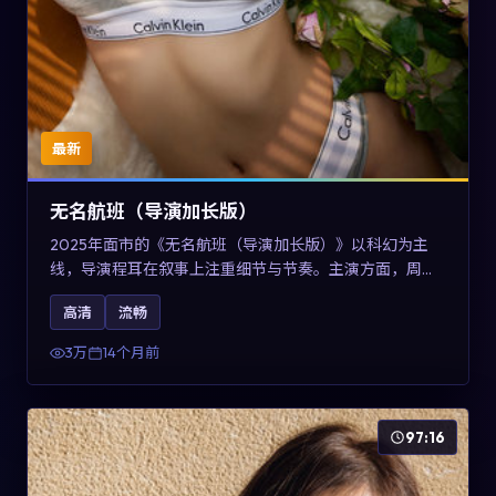
最新
无名航班（导演加长版）
2025年面市的《无名航班（导演加长版）》以科幻为主
线，导演程耳在叙事上注重细节与节奏。主演方面，周冬
雨、凯特·布兰切特与巩俐的表演为角色增添层次。故事以
高清
流畅
女性视角重写传统类型片的叙事惯性，可作为美国影视爱
好者的高清观影选择。
3万
14个月前
97:16