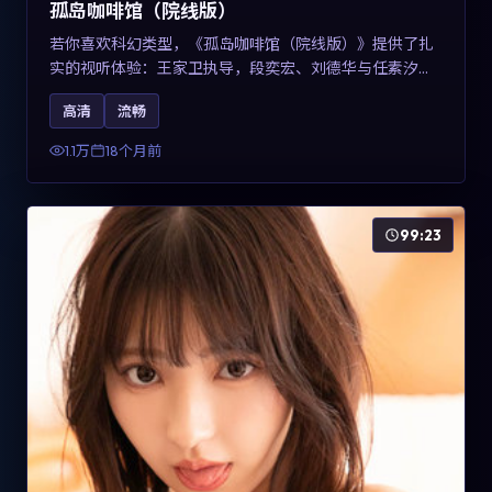
孤岛咖啡馆（院线版）
若你喜欢科幻类型，《孤岛咖啡馆（院线版）》提供了扎
实的视听体验：王家卫执导，段奕宏、刘德华与任素汐共
同演绎。影片2025年于中国台湾上映，内容用冷峻镜头语
高清
流畅
言观察城市夜间的孤独，关键词包含高清流畅、人物关系
与情节反转，适合检索「2025科幻」「中国台湾电影」的
1.1万
18个月前
用户。
99:23